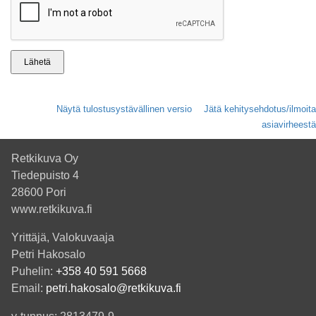
Näytä tulostusystävällinen versio
Jätä kehitysehdotus/ilmoita
asiavirheestä
Retkikuva Oy
Tiedepuisto 4
28600 Pori
www.retkikuva.fi
Yrittäjä, Valokuvaaja
Petri Hakosalo
Puhelin:
+358 40 591 5668
Email:
petri.hakosalo@retkikuva.fi