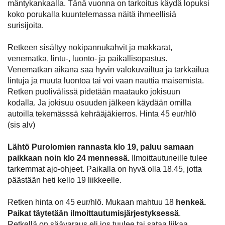
mäntykankaalla. Tänä vuonna on tarkoitus käydä lopuksi
koko porukalla kuuntelemassa näitä ihmeellisiä
surisijoita.
Retkeen sisältyy nokipannukahvit ja makkarat,
venematka, lintu-, luonto- ja paikallisopastus.
Venematkan aikana saa hyvin valokuvailtua ja tarkkailua
lintuja ja muuta luontoa tai voi vaan nauttia maisemista.
Retken puolivälissä pidetään maatauko jokisuun
kodalla. Ja jokisuu osuuden jälkeen käydään omilla
autoilla tekemässsä kehrääjäkierros. Hinta 45 eur/hlö
(sis alv)
Lähtö Purolomien rannasta klo 19, paluu samaan
paikkaan noin klo 24 mennessä.
Ilmoittautuneille tulee
tarkemmat ajo-ohjeet. Paikalla on hyvä olla 18.45, jotta
päästään heti kello 19 liikkeelle.
Retken hinta on 45 eur/hlö. Mukaan mahtuu 18
henkeä.
Paikat täytetään ilmoittautumisjärjestyksessä
.
Retkellä on säävaraus eli jos tuulee tai sataa liikaa,