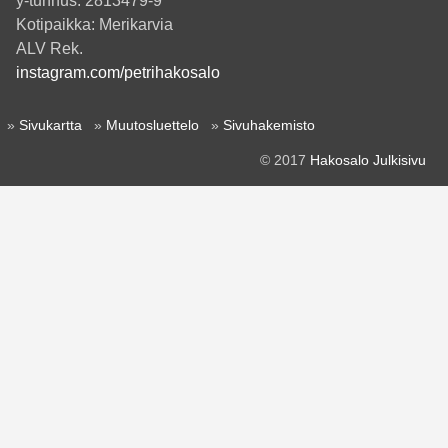
y-tunnus: 2813479-9
Kotipaikka: Merikarvia
ALV Rek.
instagram.com/petrihakosalo
»
Sivukartta
»
Muutosluettelo
»
Sivuhakemisto
© 2017
Hakosalo Julkisivu