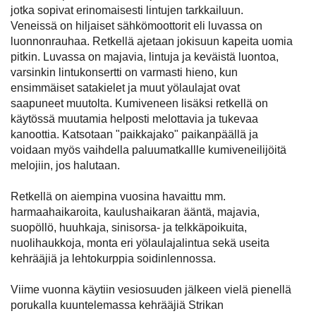
jotka sopivat erinomaisesti lintujen tarkkailuun.
Veneissä on hiljaiset sähkömoottorit eli luvassa on
luonnonrauhaa. Retkellä ajetaan jokisuun kapeita uomia
pitkin. Luvassa on majavia, lintuja ja keväistä luontoa,
varsinkin lintukonsertti on varmasti hieno, kun
ensimmäiset satakielet ja muut yölaulajat ovat
saapuneet muutolta. Kumiveneen lisäksi retkellä on
käytössä muutamia helposti melottavia ja tukevaa
kanoottia. Katsotaan "paikkajako" paikanpäällä ja
voidaan myös vaihdella paluumatkallle kumiveneilijöitä
melojiin, jos halutaan.
Retkellä on aiempina vuosina havaittu mm.
harmaahaikaroita, kaulushaikaran ääntä, majavia,
suopöllö, huuhkaja, sinisorsa- ja telkkäpoikuita,
nuolihaukkoja, monta eri yölaulajalintua sekä useita
kehrääjiä ja lehtokurppia soidinlennossa.
Viime vuonna käytiin vesiosuuden jälkeen vielä pienellä
porukalla kuuntelemassa kehrääjiä Strikan