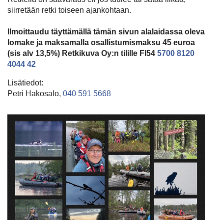
siirretään retki toiseen ajankohtaan.
Ilmoittaudu täyttämällä tämän sivun alalaidassa oleva
lomake ja maksamalla osallistumismaksu 45 euroa
(sis alv 13,5%) Retkikuva Oy:n tilille FI54
5700 8120
4044 42
Lisätiedot:
Petri Hakosalo,
040 591 5668