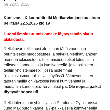
pe 22.05.2026
Kumivene- & kanoottiretki Merikarvianjoen suistoon
pe iltana 22.5.2026 klo 19
Huom! Ilmoittautumislomake löytyy tämän sivun
alalaidasta.
Retkikuvan retkikausi aloitetaan tänä vuonna jo
perinteiseksi muodostuneella retkellä Merikarvianjoen
hienoon jokisuistoon. Ensimmäiset retket toteutettiin
erikseen kanooteilla ja kumiveneellä, ja vuosi sitten
tehtiin yhdistelmäretki, jossa molemmat
"matkustusmuodot" olivat käytössä. Viimevuotiseen
tapaan meillä on käytössä kaksi kumivenettä ja
muutamia kanootteja. Tervetuloa!
ps. Ole nopea, paikat
täyttyvät nopeasti!
Retki toteutetaan yhteistyössä Purolomat Oy:n kanssa
Juho Mäkipuron kahdella 7-paikkaisella kumiveneellä,