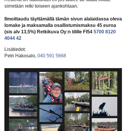
siirretään retki toiseen ajankohtaan.
Ilmoittaudu täyttämällä tämän sivun alalaidassa oleva
lomake ja maksamalla osallistumismaksu 45 euroa
(sis alv 13,5%) Retkikuva Oy:n tilille FI54
5700 8120
4044 42
Lisätiedot:
Petri Hakosalo,
040 591 5668