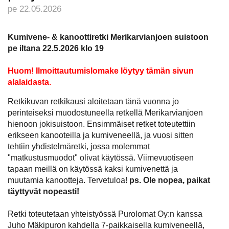
pe 22.05.2026
Kumivene- & kanoottiretki Merikarvianjoen suistoon
pe iltana 22.5.2026 klo 19
Huom! Ilmoittautumislomake löytyy tämän sivun
alalaidasta.
Retkikuvan retkikausi aloitetaan tänä vuonna jo
perinteiseksi muodostuneella retkellä Merikarvianjoen
hienoon jokisuistoon. Ensimmäiset retket toteutettiin
erikseen kanooteilla ja kumiveneellä, ja vuosi sitten
tehtiin yhdistelmäretki, jossa molemmat
"matkustusmuodot" olivat käytössä. Viimevuotiseen
tapaan meillä on käytössä kaksi kumivenettä ja
muutamia kanootteja. Tervetuloa!
ps. Ole nopea, paikat
täyttyvät nopeasti!
Retki toteutetaan yhteistyössä Purolomat Oy:n kanssa
Juho Mäkipuron kahdella 7-paikkaisella kumiveneellä,