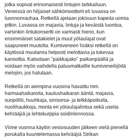
jotka sopivat erinomaisesti lintujen tarkkailuun.
Veneissä on hiljaiset sähkömoottorit eli luvassa on
luonnonrauhaa. Retkellä ajetaan jokisuun kapeita uomia
pitkin. Luvassa on majavia, lintuja ja keväistä luontoa,
varsinkin lintukonsertti on varmasti hieno, kun
ensimmäiset satakielet ja muut yölaulajat ovat
saapuneet muutolta. Kumiveneen lisäksi retkellä on
käytössä muutamia helposti melottavia ja tukevaa
kanoottia. Katsotaan "paikkajako" paikanpäällä ja
voidaan myös vaihdella paluumatkallle kumiveneilijöitä
melojiin, jos halutaan.
Retkellä on aiempina vuosina havaittu mm.
harmaahaikaroita, kaulushaikaran ääntä, majavia,
suopöllö, huuhkaja, sinisorsa- ja telkkäpoikuita,
nuolihaukkoja, monta eri yölaulajalintua sekä useita
kehrääjiä ja lehtokurppia soidinlennossa.
Viime vuonna käytiin vesiosuuden jälkeen vielä pienellä
porukalla kuuntelemassa kehrääjiä Strikan