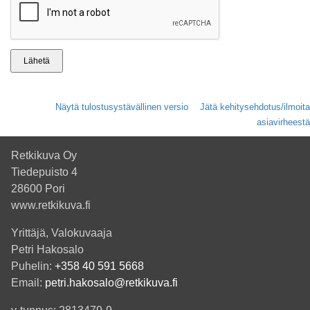
Näytä tulostusystävällinen versio
Jätä kehitysehdotus/ilmoita
asiavirheestä
Retkikuva Oy
Tiedepuisto 4
28600 Pori
www.retkikuva.fi
Yrittäjä, Valokuvaaja
Petri Hakosalo
Puhelin:
+358 40 591 5668
Email:
petri.hakosalo@retkikuva.fi