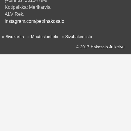
y-tunnus: 2813479-9
Kotipaikka: Merikarvia
ALV Rek.
instagram.com/petrihakosalo
»
Sivukartta
»
Muutosluettelo
»
Sivuhakemisto
© 2017
Hakosalo Julkisivu