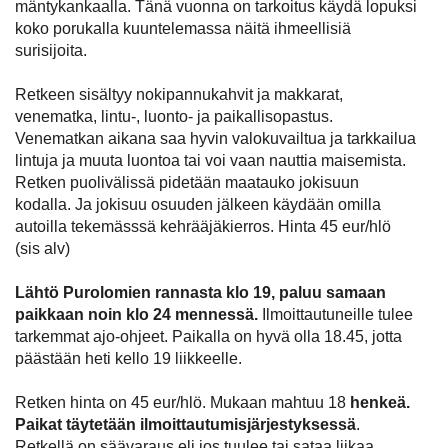
mäntykankaalla. Tänä vuonna on tarkoitus käydä lopuksi
koko porukalla kuuntelemassa näitä ihmeellisiä
surisijoita.
Retkeen sisältyy nokipannukahvit ja makkarat,
venematka, lintu-, luonto- ja paikallisopastus.
Venematkan aikana saa hyvin valokuvailtua ja tarkkailua
lintuja ja muuta luontoa tai voi vaan nauttia maisemista.
Retken puolivälissä pidetään maatauko jokisuun
kodalla. Ja jokisuu osuuden jälkeen käydään omilla
autoilla tekemässsä kehrääjäkierros. Hinta 45 eur/hlö
(sis alv)
Lähtö Purolomien rannasta klo 19, paluu samaan
paikkaan noin klo 24 mennessä.
Ilmoittautuneille tulee
tarkemmat ajo-ohjeet. Paikalla on hyvä olla 18.45, jotta
päästään heti kello 19 liikkeelle.
Retken hinta on 45 eur/hlö. Mukaan mahtuu 18
henkeä.
Paikat täytetään ilmoittautumisjärjestyksessä
.
Retkellä on säävaraus eli jos tuulee tai sataa liikaa,