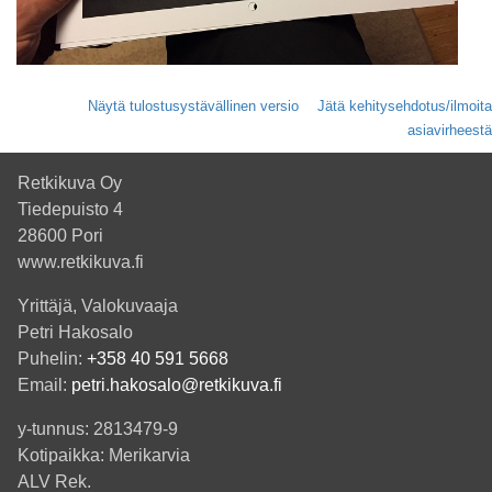
Näytä tulostusystävällinen versio
Jätä kehitysehdotus/ilmoita
asiavirheestä
Retkikuva Oy
Tiedepuisto 4
28600 Pori
www.retkikuva.fi
Yrittäjä, Valokuvaaja
Petri Hakosalo
Puhelin:
+358 40 591 5668
Email:
petri.hakosalo@retkikuva.fi
y-tunnus: 2813479-9
Kotipaikka: Merikarvia
ALV Rek.