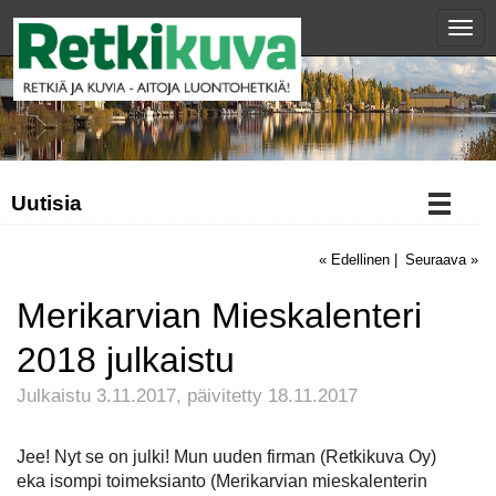
Val
Uutisia
« Edellinen
|
Seuraava »
Merikarvian Mieskalenteri
2018 julkaistu
Julkaistu 3.11.2017, päivitetty 18.11.2017
Jee! Nyt se on julki! Mun uuden firman (Retkikuva Oy)
eka isompi toimeksianto (Merikarvian mieskalenterin