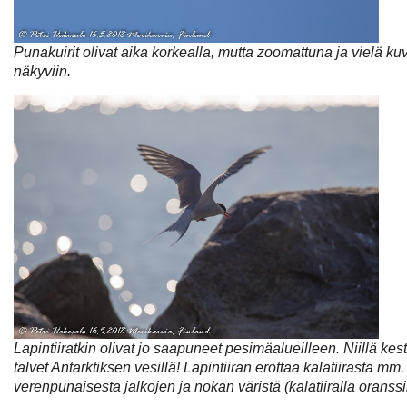
Punakuirit olivat aika korkealla, mutta zoomattuna ja vielä kuv
näkyviin.
Lapintiiratkin olivat jo saapuneet pesimäalueilleen. Niillä ke
talvet Antarktiksen vesillä! Lapintiiran erottaa kalatiirasta mm
verenpunaisesta jalkojen ja nokan väristä (kalatiiralla oranss