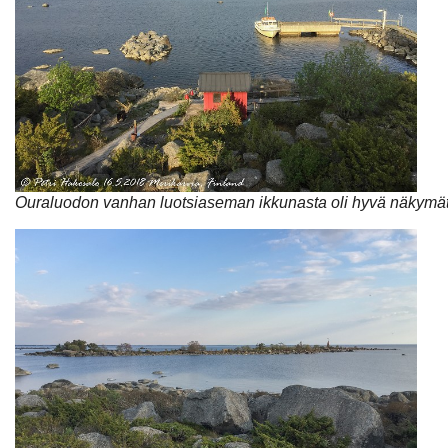
Ouraluodon vanhan luotsiaseman ikkunasta oli hyvä näkymät