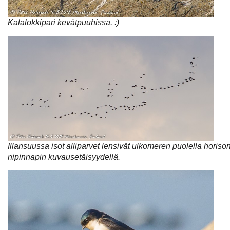
Kalalokkipari kevätpuuhissa. :)
Illansuussa isot alliparvet lensivät ulkomeren puolella horison
nipinnapin kuvausetäisyydellä.