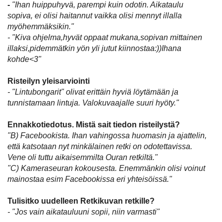
-
"Ihan huippuhyvä, parempi kuin odotin. Aikataulu
sopiva, ei olisi haitannut vaikka olisi mennyt illalla
myöhemmäksikin."
- "Kiva ohjelma,hyvät oppaat mukana,sopivan mittainen
illaksi,pidemmätkin yön yli jutut kiinnostaa:))Ihana
kohde<3"
Risteilyn yleisarviointi
- "Lintubongarit" olivat erittäin hyviä löytämään ja
tunnistamaan lintuja. Valokuvaajalle suuri hyöty."
Ennakkotiedotus. Mistä sait tiedon risteilystä?
"B) Facebookista. Ihan vahingossa huomasin ja ajattelin,
että katsotaan nyt minkälainen retki on odotettavissa.
Vene oli tuttu aikaisemmilta Ouran retkiltä."
"C) Kameraseuran kokousesta. Enemmänkin olisi voinut
mainostaa esim Facebookissa eri yhteisöissä."
Tulisitko uudelleen Retkikuvan retkille?
- "Jos vain aikatauluuni sopii, niin varmasti"