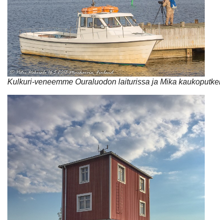
Kulkuri-veneemme Ouraluodon laiturissa ja Mika kaukoputken