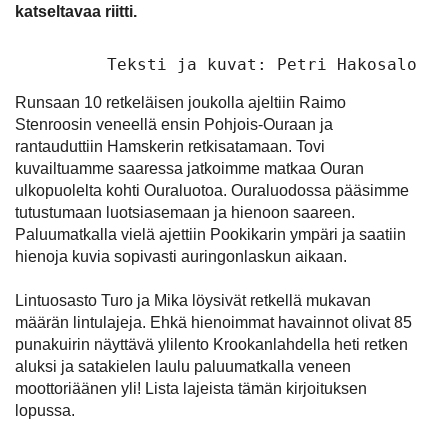
katseltavaa riitti.
Teksti ja kuvat: Petri Hakosalo
Runsaan 10 retkeläisen joukolla ajeltiin Raimo
Stenroosin veneellä ensin Pohjois-Ouraan ja
rantauduttiin Hamskerin retkisatamaan. Tovi
kuvailtuamme saaressa jatkoimme matkaa Ouran
ulkopuolelta kohti Ouraluotoa. Ouraluodossa pääsimme
tutustumaan luotsiasemaan ja hienoon saareen.
Paluumatkalla vielä ajettiin Pookikarin ympäri ja saatiin
hienoja kuvia sopivasti auringonlaskun aikaan.
Lintuosasto Turo ja Mika löysivät retkellä mukavan
määrän lintulajeja. Ehkä hienoimmat havainnot olivat 85
punakuirin näyttävä ylilento Krookanlahdella heti retken
aluksi ja satakielen laulu paluumatkalla veneen
moottoriäänen yli! Lista lajeista tämän kirjoituksen
lopussa.