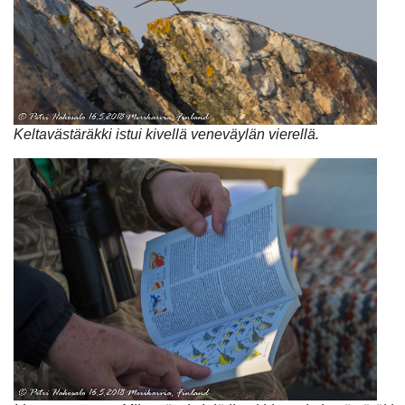
Keltavästäräkki istui kivellä veneväylän vierellä.