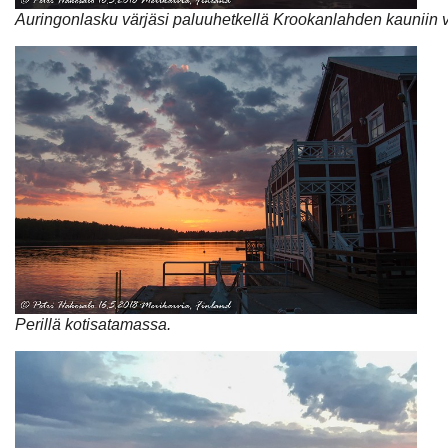
Auringonlasku värjäsi paluuhetkellä Krookanlahden kauniin v
Perillä kotisatamassa.