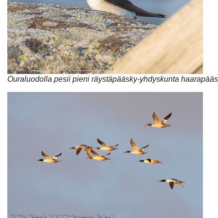
Ouraluodolla pesii pieni räystäpääsky-yhdyskunta haarapääsk