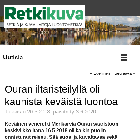
Uutisia
« Edellinen
|
Seuraava »
Ouran iltaristeilyllä oli
kaunista keväistä luontoa
Julkaistu 20.5.2018, päivitetty 3.6.2020
Keväinen veneretki Merikarvia Ouran saaristoon
keskiviikkoiltana 16.5.2018 oli kaikin puolin
onnistunut reissu. Sää suosi ja kuvattavaa sekä