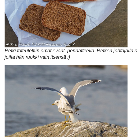
Retki toteutettiin omat eväät -periaatteella. Retken johtajalla
joilla hän ruokki vain itsensä :)