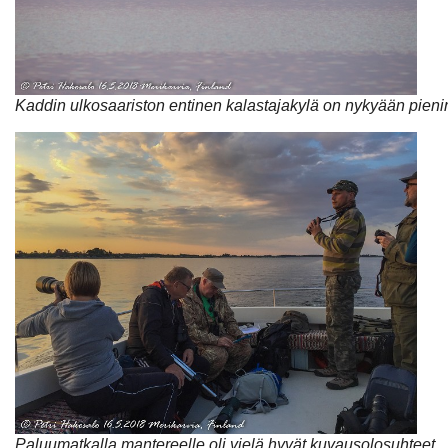
Kaddin ulkosaariston entinen kalastajakylä on nykyään pien
Paluumatkalla mantereelle oli vielä hyvät kuvausolosuhteet.