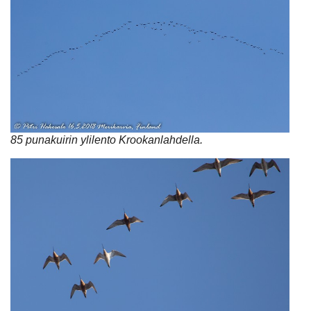
85 punakuirin ylilento Krookanlahdella.