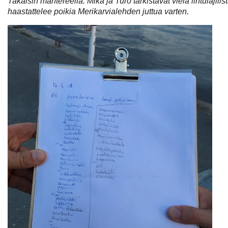
Takaisin mantereella. Mika ja Turo tarkistavat vielä lintulajili
haastattelee poikia Merikarvialehden juttua varten.