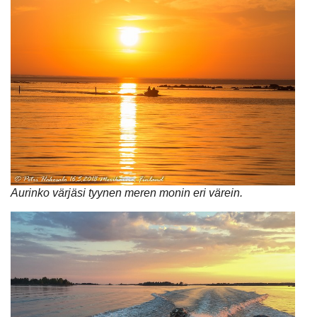
Aurinko värjäsi tyynen meren monin eri värein.