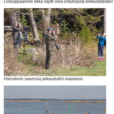
Lintuoppaamme Mika näytti vielä lintukirjasta keltavästäräkin
Hamskerin saaressa jalkauduttiin maastoon.