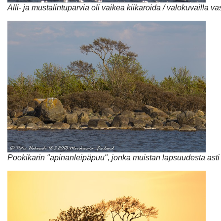
Alli- ja mustalintuparvia oli vaikea kiikaroida / valokuvailla va
Pookikarin "apinanleipäpuu", jonka muistan lapsuudesta ast