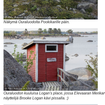
Näkymä Ouraluodolta Pookikarille päin.
Ouraluodon kuuluisa Logan's place, jossa Elevaaran Merikarv
näyttelijä Brooke Logan kävi pissalla. :)