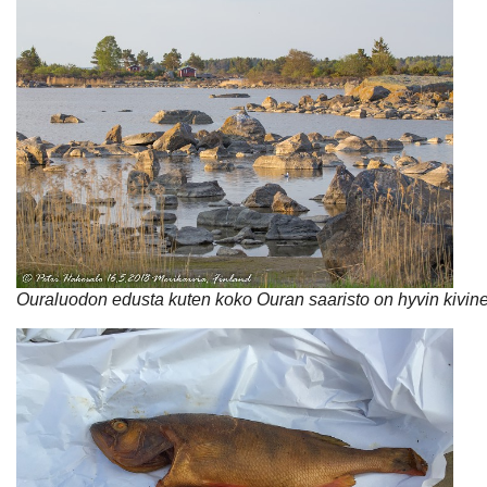
Ouraluodon edusta kuten koko Ouran saaristo on hyvin kivine