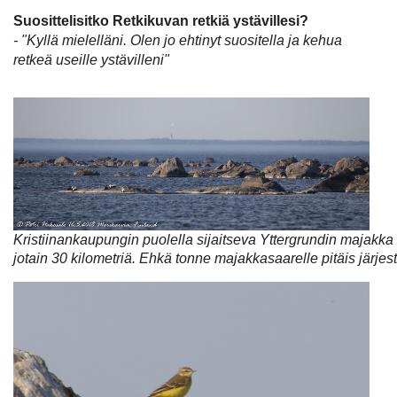
Suosittelisitko Retkikuvan retkiä ystävillesi?
- "Kyllä mielelläni. Olen jo ehtinyt suositella ja kehua
retkeä useille ystävilleni"
Kristiinankaupungin puolella sijaitseva Yttergrundin majakka
jotain 30 kilometriä. Ehkä tonne majakkasaarelle pitäis järjes